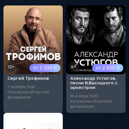
12+
6+
от 2 500 ₽
от 2 500 ₽
Сергей Трофимов
Александр Устюгов,
песни В.Высоцкого с
7 октября, 19:00
оркестром
Калужская областная
18 ноября, 19:00
филармония
Калужская областная
филармония