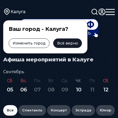
Калуга
Ваш город - Калуга?
Изменить город
Всё верно
Главная
Афиша
Афиша мероприятий в Калуге
Сентябрь
Сб.
Вс.
Пн.
Вт.
Ср.
Чт.
Пт.
Сб.
05
06
07
08
09
10
11
12
Все
Спектакль
Концерт
Эстрада
Юмор