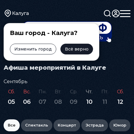
Калуга
Ваш город - Калуга?
Изменить город
Всё верно
Главная
Афиша
Афиша мероприятий в Калуге
Сентябрь
Сб.
Вс.
Пн.
Вт.
Ср.
Чт.
Пт.
Сб.
05
06
07
08
09
10
11
12
Все
Спектакль
Концерт
Эстрада
Юмор