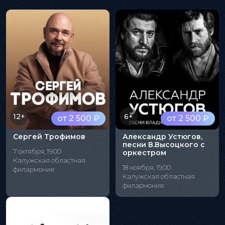
12+
6+
от 2 500 ₽
от 2 500 ₽
Сергей Трофимов
Александр Устюгов,
песни В.Высоцкого с
7 октября, 19:00
оркестром
Калужская областная
18 ноября, 19:00
филармония
Калужская областная
филармония