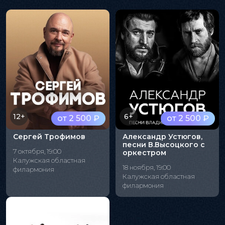
12+
6+
от 2 500 ₽
от 2 500 ₽
Сергей Трофимов
Александр Устюгов,
песни В.Высоцкого с
7 октября, 19:00
оркестром
Калужская областная
18 ноября, 19:00
филармония
Калужская областная
филармония