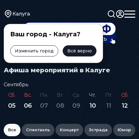
Калуга
Ваш город - Калуга?
Изменить город
Всё верно
Главная
Афиша
Афиша мероприятий в Калуге
Сентябрь
Сб.
Вс.
Пн.
Вт.
Ср.
Чт.
Пт.
Сб.
05
06
07
08
09
10
11
12
Все
Спектакль
Концерт
Эстрада
Юмор