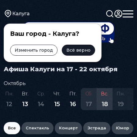
Калуга
Ваш город - Калуга?
Изменить город
Всё верно
Главная
Афиша
Афиша Калуги на 17 - 22 октября
Октябрь
Пн.
Вт.
Ср.
Чт.
Пт.
Сб.
Вс.
Пн.
В
12
13
14
15
16
17
18
19
2
Все
Спектакль
Концерт
Эстрада
Юмор