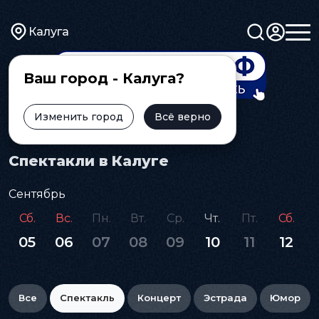
Калуга
Ваш город - Калуга?
Изменить город
Всё верно
Главная
Афиша
Спектакль
Спектакли в Калуге
Сентябрь
Сб.
Вс.
Пн.
Вт.
Ср.
Чт.
Пт.
Сб.
05
06
07
08
09
10
11
12
Все
Спектакль
Концерт
Эстрада
Юмор