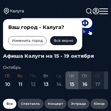
Калуга
Ваш город - Калуга?
Изменить город
Всё верно
Главная
Афиша
Афиша Калуги на 15 - 19 октября
Октябрь
Сб.
Вс.
Пн.
Вт.
Ср.
Чт.
Пт.
Сб.
В
10
11
12
13
14
15
16
17
1
Все
Спектакль
Концерт
Эстрада
Юмор