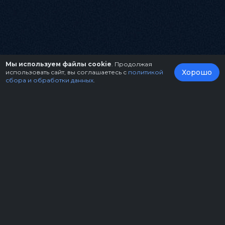
Мы используем файлы cookie
. Продолжая
Хорошо
использовать сайт, вы соглашаетесь с
политикой
сбора и обработки данных
.
О нас
Организаторам
Контакты
Правила возврата билетов
Оферта
Copyright © 2026.
Театрально-концертное агентство "Звёздный дождь"
Политика конфиденциальности