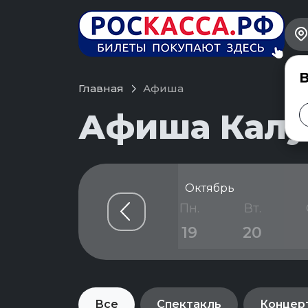
В
Главная
Афиша
Афиша Калуг
Октябрь
т.
Сб.
Вс.
Пн.
Вт.
6
17
18
19
20
Все
Спектакль
Концер