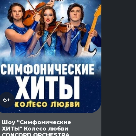
6+
Шоу "Симфонические
ХИТЫ" Колесо любви
CONCORD ORCHESTRA