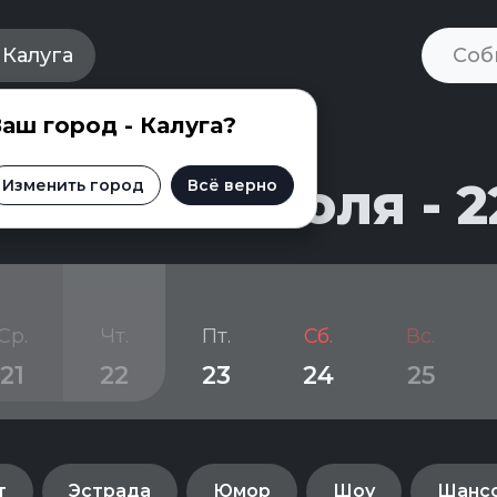
Калуга
аш город - Калуга?
и на 20 июля - 2
Изменить город
Всё верно
Ср.
Чт.
Пт.
Сб.
Вс.
21
22
23
24
25
т
Эстрада
Юмор
Шоу
Шанс