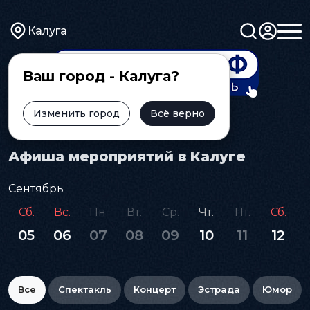
Калуга
Ваш город - Калуга?
Изменить город
Всё верно
Главная
Афиша
Афиша мероприятий в Калуге
Сентябрь
Сб.
Вс.
Пн.
Вт.
Ср.
Чт.
Пт.
Сб.
05
06
07
08
09
10
11
12
Все
Спектакль
Концерт
Эстрада
Юмор