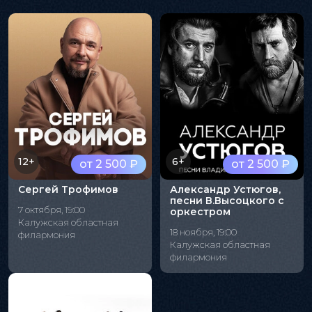
12+
6+
от 2 500 ₽
от 2 500 ₽
Сергей Трофимов
Александр Устюгов,
песни В.Высоцкого с
7 октября, 19:00
оркестром
Калужская областная
18 ноября, 19:00
филармония
Калужская областная
филармония