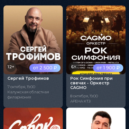
12+
6+
от 2 500 ₽
от 1 900 ₽
Сергей Трофимов
Рок Симфония при
свечах - Оркестр
7 октября, 19:00
CAGMO
Калужская областная
8 октября, 19:00
филармония
АРЕНА КТЗ