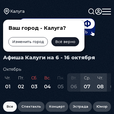
Калуга
Ваш город - Калуга?
Изменить город
Всё верно
Главная
Афиша
Афиша Калуги на 6 - 16 октября
Октябрь
Чт.
Пт.
Сб.
Вс.
Пн.
Вт.
Ср.
Чт.
П
01
02
03
04
05
06
07
08
0
Все
Спектакль
Концерт
Эстрада
Юмор