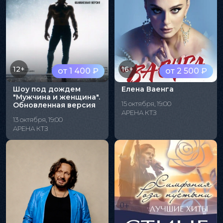
12+
16+
от 1 400 ₽
от 2 500 ₽
Шоу под дождем
Елена Ваенга
"Мужчина и женщина".
15 октября, 19:00
Обновленная версия
АРЕНА КТЗ
13 октября, 19:00
АРЕНА КТЗ