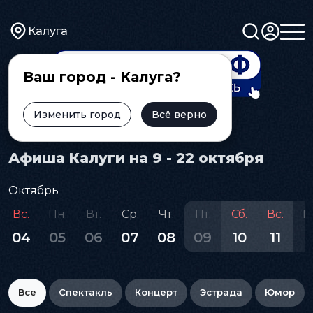
Калуга
Ваш город - Калуга?
Изменить город
Всё верно
Главная
Афиша
Афиша Калуги на 9 - 22 октября
Октябрь
Вс.
Пн.
Вт.
Ср.
Чт.
Пт.
Сб.
Вс.
П
04
05
06
07
08
09
10
11
1
Все
Спектакль
Концерт
Эстрада
Юмор