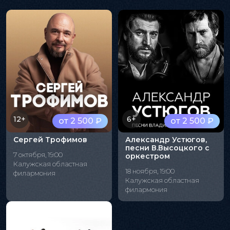
12+
6+
от 2 500 ₽
от 2 500 ₽
Сергей Трофимов
Александр Устюгов,
песни В.Высоцкого с
7 октября, 19:00
оркестром
Калужская областная
18 ноября, 19:00
филармония
Калужская областная
филармония