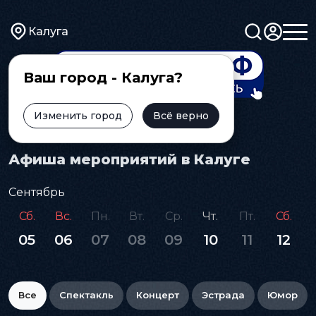
Калуга
Ваш город - Калуга?
Изменить город
Всё верно
Главная
Афиша
Афиша мероприятий в Калуге
Сентябрь
Сб.
Вс.
Пн.
Вт.
Ср.
Чт.
Пт.
Сб.
05
06
07
08
09
10
11
12
Все
Спектакль
Концерт
Эстрада
Юмор