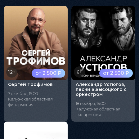
12+
6+
от 2 500 ₽
от 2 500 ₽
Сергей Трофимов
Александр Устюгов,
песни В.Высоцкого с
7 октября, 19:00
оркестром
Калужская областная
18 ноября, 19:00
филармония
Калужская областная
филармония