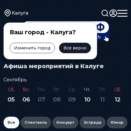
Калуга
Ваш город - Калуга?
Изменить город
Всё верно
Главная
Афиша
Афиша мероприятий в Калуге
Сентябрь
Сб.
Вс.
Пн.
Вт.
Ср.
Чт.
Пт.
Сб.
05
06
07
08
09
10
11
12
Все
Спектакль
Концерт
Эстрада
Юмор