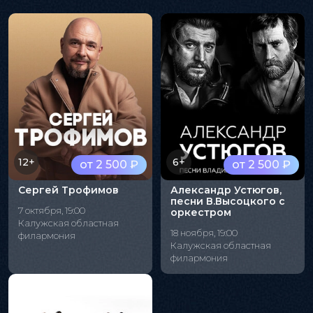
12+
6+
от 2 500 ₽
от 2 500 ₽
Сергей Трофимов
Александр Устюгов,
песни В.Высоцкого с
7 октября, 19:00
оркестром
Калужская областная
18 ноября, 19:00
филармония
Калужская областная
филармония