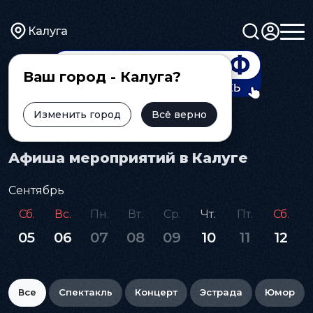
Калуга
Ваш город - Калуга?
Изменить город
Всё верно
Главная
Афиша
Афиша мероприятий в Калуге
Сентябрь
Сб.
Вс.
Пн.
Вт.
Ср.
Чт.
Пт.
Сб.
05
06
07
08
09
10
11
12
Все
Спектакль
Концерт
Эстрада
Юмор