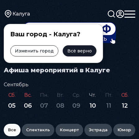
Калуга
Ваш город - Калуга?
Изменить город
Всё верно
Главная
Афиша
Афиша мероприятий в Калуге
Сентябрь
Сб.
Вс.
Пн.
Вт.
Ср.
Чт.
Пт.
Сб.
05
06
07
08
09
10
11
12
Все
Спектакль
Концерт
Эстрада
Юмор