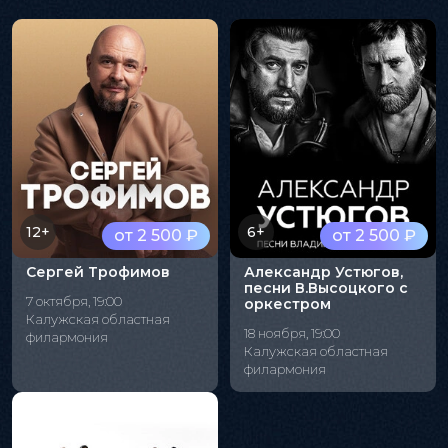
12+
6+
от 2 500 ₽
от 2 500 ₽
Сергей Трофимов
Александр Устюгов,
песни В.Высоцкого с
7 октября, 19:00
оркестром
Калужская областная
18 ноября, 19:00
филармония
Калужская областная
филармония