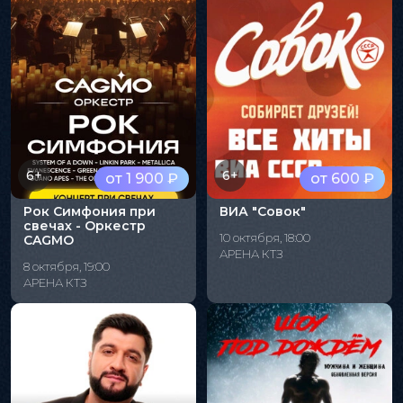
6+
6+
от 1 900 ₽
от 600 ₽
Рок Симфония при
ВИА "Совок"
свечах - Оркестр
10 октября, 18:00
CAGMO
АРЕНА КТЗ
8 октября, 19:00
АРЕНА КТЗ