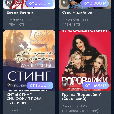
16+
6+
от 2 500 ₽
от 3 000 ₽
Елена Ваенга
Стас Михайлов
15 октября, 19:00
16 октября, 19:00
АРЕНА КТЗ
АРЕНА КТЗ
0+
18+
от 1 200 ₽
от 1 600 ₽
ХИТЫ СТИНГ
Группа "Воровайки"
СИМФОНИЯ РОЗА
(Сосенский)
ПУСТЫНИ
23 октября, 19:00
18 октября, 19:00
Прометей (Сосенский)