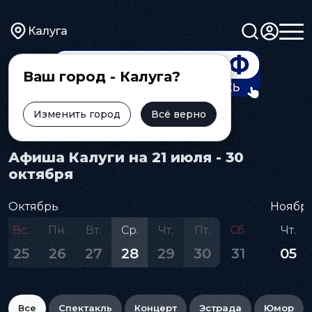
Калуга
Ваш город - Калуга?
Изменить город
Всё верно
Главная
Афиша
Афиша Калуги на 21 июля - 30
октября
Октябрь
Ноябр
Вс.
Пн.
Вт.
Ср.
Чт.
Пт.
Сб.
Чт.
25
26
27
28
29
30
31
05
Все
Спектакль
Концерт
Эстрада
Юмор