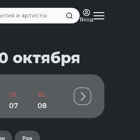
Вход
0 октября
Сб.
Вс.
Пн.
Вт.
Ср.
07
08
09
10
11
он
Рок