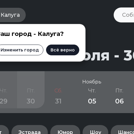
Калуга
аш город - Калуга?
и на 30 июля - 3
Изменить город
Всё верно
Ноябрь
Чт.
Пт.
Сб.
Чт.
Пт.
29
30
31
05
06
т
Эстрада
Юмор
Шоу
Шанс