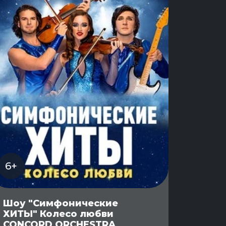
6+
Шоу "Симфонические
ХИТЫ" Колесо любви
CONCORD ORCHESTRA