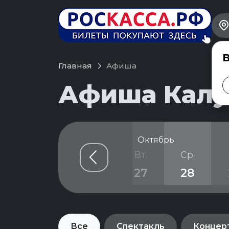
В
Главная
Афиша
Афиша Калуг
Октябрь
б.
Вс.
Пн.
Вт.
Ср.
4
25
26
27
28
Все
Спектакль
Концер