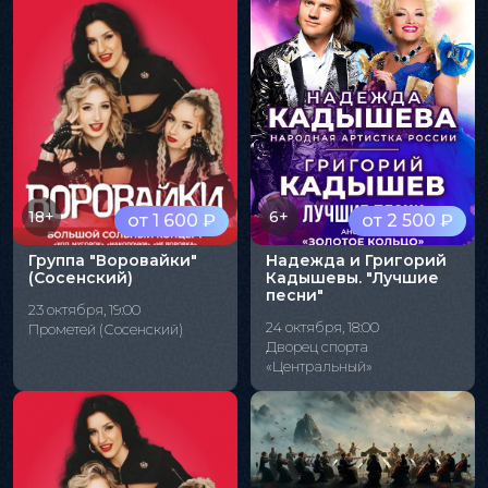
18+
6+
от 1 600 ₽
от 2 500 ₽
Группа "Воровайки"
Надежда и Григорий
(Сосенский)
Кадышевы. "Лучшие
песни"
23 октября, 19:00
24 октября, 18:00
Прометей (Сосенский)
Дворец спорта
«Центральный»