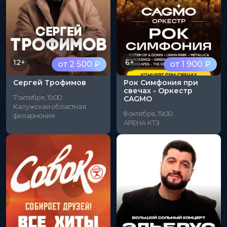
12+
6+
от 2 500 ₽
от 1 900 ₽
Сергей Трофимов
Рок Симфония при
свечах - Оркестр
7 октября, 19:00
CAGMO
Калужская областная
8 октября, 19:00
филармония
АРЕНА КТЗ