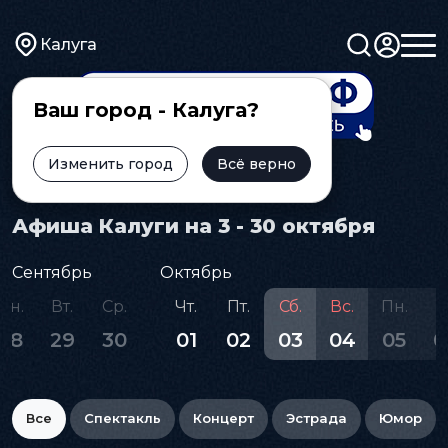
Калуга
Ваш город - Калуга?
Изменить город
Всё верно
Главная
Афиша
Афиша Калуги на 3 - 30 октября
Сентябрь
Октябрь
Пн.
Вт.
Ср.
Чт.
Пт.
Сб.
Вс.
Пн.
В
28
29
30
01
02
03
04
05
0
Все
Спектакль
Концерт
Эстрада
Юмор