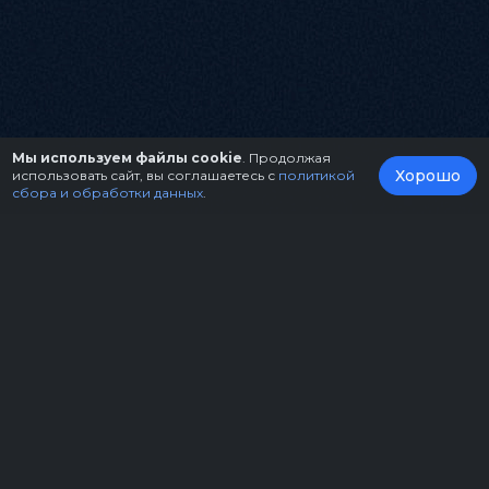
Мы используем файлы cookie
. Продолжая
Хорошо
использовать сайт, вы соглашаетесь с
политикой
сбора и обработки данных
.
О нас
Организаторам
Контакты
Правила возврата билетов
Оферта
Copyright © 2026.
Театрально-концертное агентство "Звёздный дождь"