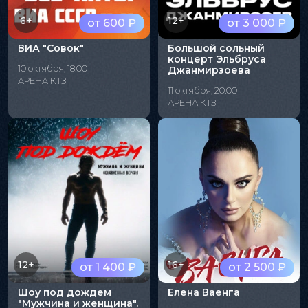
6+
12+
от 600 ₽
от 3 000 ₽
ВИА "Совок"
Большой сольный
концерт Эльбруса
10 октября, 18:00
Джанмирзоева
АРЕНА КТЗ
11 октября, 20:00
АРЕНА КТЗ
12+
16+
от 1 400 ₽
от 2 500 ₽
Шоу под дождем
Елена Ваенга
"Мужчина и женщина".