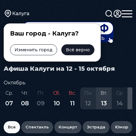
Калуга
Ваш город - Калуга?
Изменить город
Всё верно
Главная
Афиша
Афиша Калуги на 12 - 15 октября
Октябрь
Ср.
Чт.
Пт.
Сб.
Вс.
Пн.
Вт.
Ср.
Ч
07
08
09
10
11
12
13
14
1
Все
Спектакль
Концерт
Эстрада
Юмор