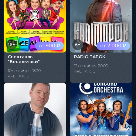
16+
6+
от 900 ₽
от 2 000 ₽
Спектакль
RADIO TAPOK
"Весельчаки"
12 сентября, 20:00
10 сентября, 18:30
АРЕНА КТЗ
АРЕНА КТЗ