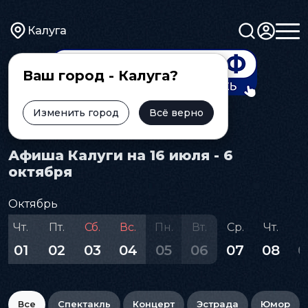
Калуга
Ваш город - Калуга?
Изменить город
Всё верно
Главная
Афиша
Афиша Калуги на 16 июля - 6
октября
Октябрь
Чт.
Пт.
Сб.
Вс.
Пн.
Вт.
Ср.
Чт.
П
01
02
03
04
05
06
07
08
0
Все
Спектакль
Концерт
Эстрада
Юмор