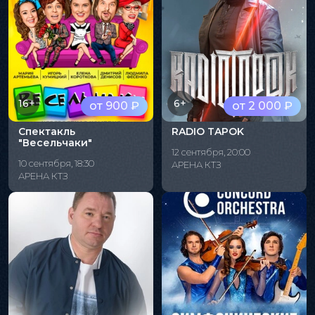
16+
6+
от 900 ₽
от 2 000 ₽
Спектакль
RADIO TAPOK
"Весельчаки"
12 сентября, 20:00
10 сентября, 18:30
АРЕНА КТЗ
АРЕНА КТЗ