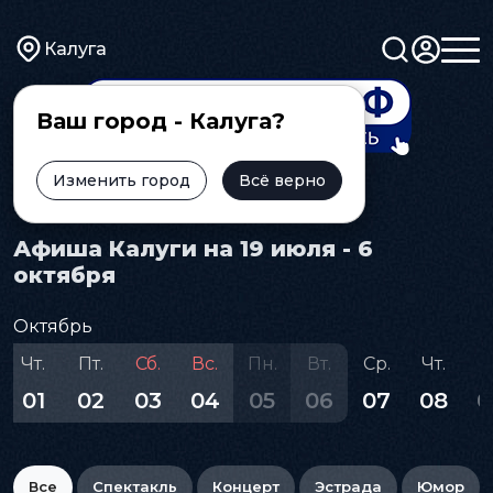
Калуга
Ваш город - Калуга?
Изменить город
Всё верно
Главная
Афиша
Афиша Калуги на 19 июля - 6
октября
Октябрь
Чт.
Пт.
Сб.
Вс.
Пн.
Вт.
Ср.
Чт.
П
01
02
03
04
05
06
07
08
0
Все
Спектакль
Концерт
Эстрада
Юмор