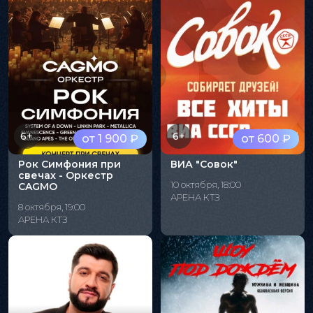
6+
6+
от 1 900 ₽
от 600 ₽
Рок Симфония при
ВИА "Совок"
свечах - Оркестр
10 октября, 18:00
CAGMO
АРЕНА КТЗ
8 октября, 19:00
АРЕНА КТЗ