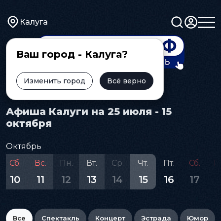
Калуга
Ваш город - Калуга?
Изменить город
Всё верно
Главная
Афиша
Афиша Калуги на 25 июля - 15
октября
Октябрь
Сб.
Вс.
Пн.
Вт.
Ср.
Чт.
Пт.
Сб.
В
10
11
12
13
14
15
16
17
1
Все
Спектакль
Концерт
Эстрада
Юмор