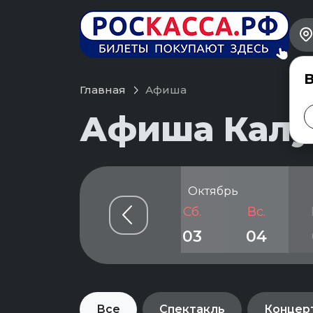
В
Главная
Афиша
Афиша Калуг
рь
Октябрь
Чт.
Пт.
Сб.
Вс.
01
02
03
04
Все
Спектакль
Концер