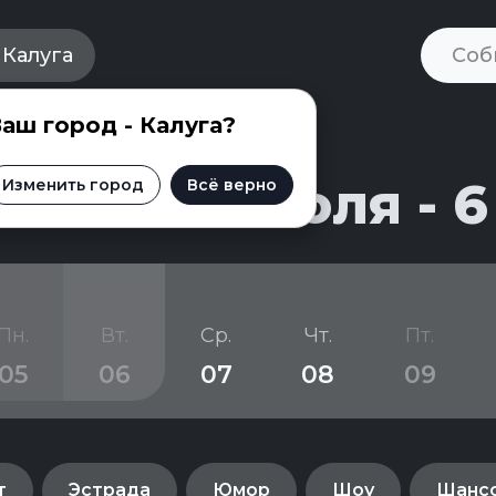
Калуга
аш город - Калуга?
и на 27 июля - 6
Изменить город
Всё верно
Пн.
Вт.
Ср.
Чт.
Пт.
05
06
07
08
09
т
Эстрада
Юмор
Шоу
Шанс