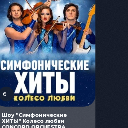
6+
Шоу "Симфонические
ХИТЫ" Колесо любви
CONCORD ORCHESTRA