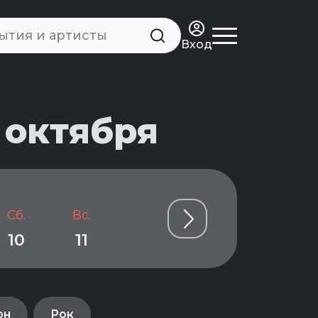
Вход
 октября
Сб.
Вс.
Пн.
Вт.
Ср.
10
11
12
13
14
он
Рок