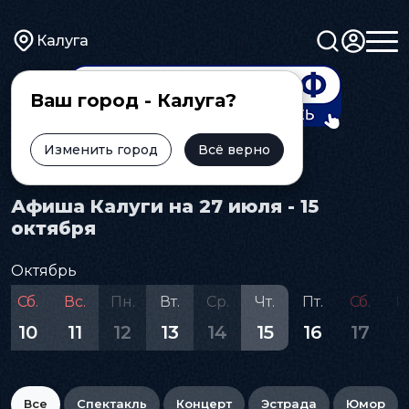
Калуга
Ваш город - Калуга?
Изменить город
Всё верно
Главная
Афиша
Афиша Калуги на 27 июля - 15
октября
Октябрь
Сб.
Вс.
Пн.
Вт.
Ср.
Чт.
Пт.
Сб.
В
10
11
12
13
14
15
16
17
1
Все
Спектакль
Концерт
Эстрада
Юмор