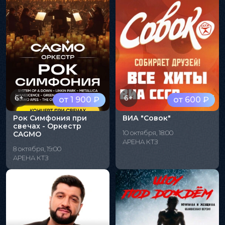
6+
6+
от 1 900 ₽
от 600 ₽
Рок Симфония при
ВИА "Совок"
свечах - Оркестр
10 октября, 18:00
CAGMO
АРЕНА КТЗ
8 октября, 19:00
АРЕНА КТЗ