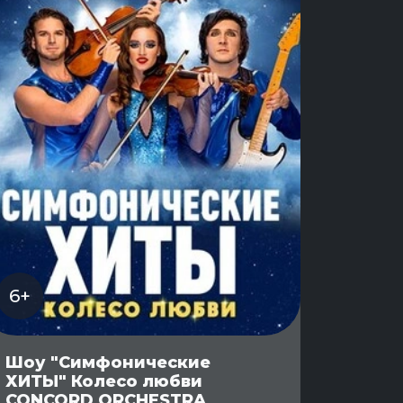
6+
Шоу "Симфонические
ХИТЫ" Колесо любви
CONCORD ORCHESTRA