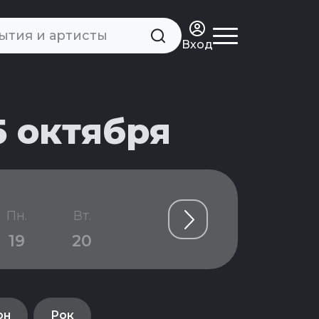
Вход
5 октября
Пн.
Вт.
Ср.
Чт.
Пт.
19
20
21
22
23
он
Рок