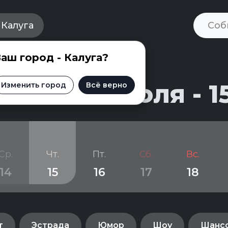
Калуга
аш город - Калуга?
и на 28 июля - 1
Изменить город
Всё верно
Ср.
Чт.
Пт.
Сб.
Вс.
14
15
16
17
18
т
Эстрада
Юмор
Шоу
Шанс