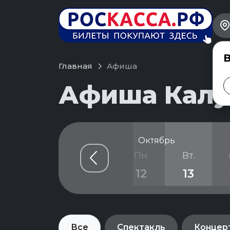
В
Главная
Афиша
Афиша Калуг
Октябрь
т.
Сб.
Вс.
Пн.
Вт.
9
10
11
12
13
Все
Спектакль
Концер