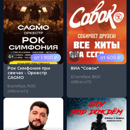
6+
6+
от 1 900 ₽
от 600 ₽
Рок Симфония при
ВИА "Совок"
свечах - Оркестр
10 октября, 18:00
CAGMO
АРЕНА КТЗ
8 октября, 19:00
АРЕНА КТЗ