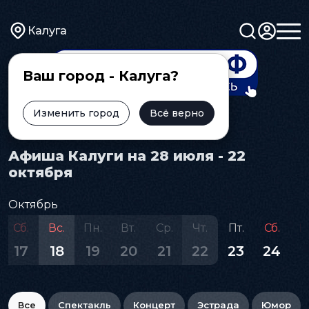
Калуга
Ваш город - Калуга?
Изменить город
Всё верно
Главная
Афиша
Афиша Калуги на 28 июля - 22
октября
Октябрь
Сб.
Вс.
Пн.
Вт.
Ср.
Чт.
Пт.
Сб.
В
17
18
19
20
21
22
23
24
2
Все
Спектакль
Концерт
Эстрада
Юмор