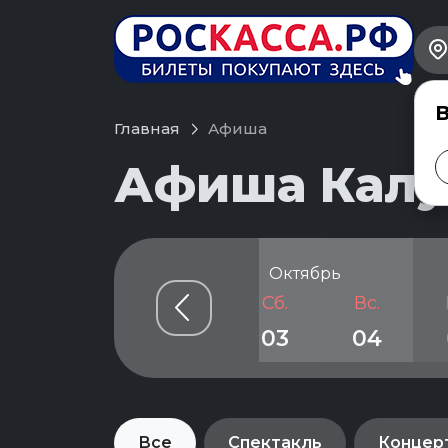
В
Главная
Афиша
Афиша Калуг
рь
Октябрь
Чт.
Пт.
Сб.
Вс.
01
02
03
04
Все
Спектакль
Концер