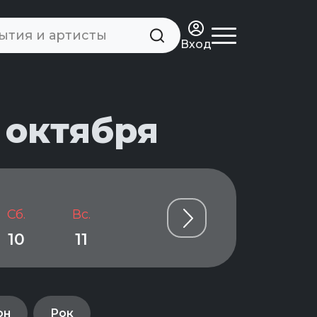
Вход
 октября
Сб.
Вс.
Пн.
Вт.
Ср.
10
11
12
13
14
он
Рок