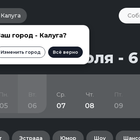
Калуга
аш город - Калуга?
и на 29 июля - 6
Изменить город
Всё верно
Пн.
Вт.
Ср.
Чт.
Пт.
05
06
07
08
09
т
Эстрада
Юмор
Шоу
Шанс