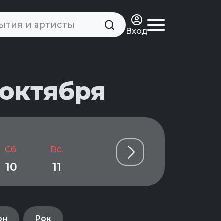
Вход
 октября
Сб.
Вс.
Пн.
Вт.
Ср.
10
11
12
13
14
он
Рок