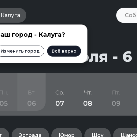
Калуга
аш город - Калуга?
и на 31 июля - 6
Изменить город
Всё верно
Пн.
Вт.
Ср.
Чт.
Пт.
05
06
07
08
09
т
Эстрада
Юмор
Шоу
Шанс