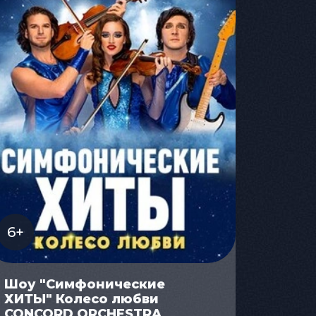
6+
Шоу "Симфонические
ХИТЫ" Колесо любви
CONCORD ORCHESTRA