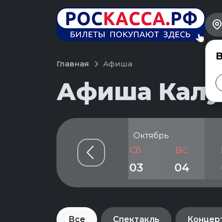
В
Главная
Афиша
Афиша Калуг
рь
Октябрь
Чт.
Пт.
Сб.
Вс.
01
02
03
04
Все
Спектакль
Концер