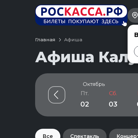
В
Главная
Афиша
Афиша Калуг
Сентябрь
Октябрь
Ср.
Чт.
Пт.
Сб.
30
01
02
03
Все
Спектакль
Концер