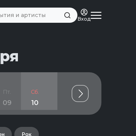
Вход
бря
Пт.
Сб.
Вс.
Пн.
Вт.
09
10
11
12
13
он
Рок