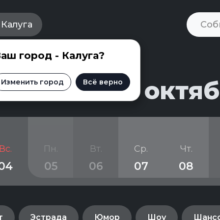
Калуга
аш город - Калуга?
и на 5 - 22 октя
Изменить город
Всё верно
Вс.
Пн.
Вт.
Ср.
Чт.
04
05
06
07
08
т
Эстрада
Юмор
Шоу
Шанс