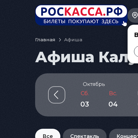
В
Главная
Афиша
Афиша Калуг
рь
Октябрь
Чт.
Пт.
Сб.
Вс.
01
02
03
04
Все
Спектакль
Концер