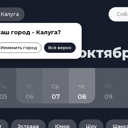
Калуга
аш город - Калуга?
и на 6 - 8 октяб
Изменить город
Всё верно
Пн.
Вт.
Ср.
Чт.
Пт.
05
06
07
08
09
т
Эстрада
Юмор
Шоу
Шанс