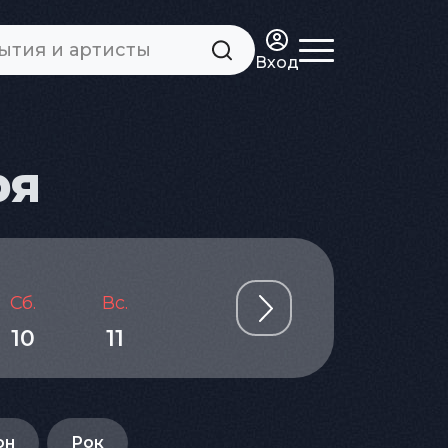
Вход
ря
Сб.
Вс.
Пн.
Вт.
Ср.
10
11
12
13
14
он
Рок