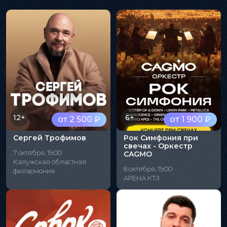
12+
6+
от 2 500 ₽
от 1 900 ₽
Сергей Трофимов
Рок Симфония при
свечах - Оркестр
7 октября, 19:00
CAGMO
Калужская областная
8 октября, 19:00
филармония
АРЕНА КТЗ