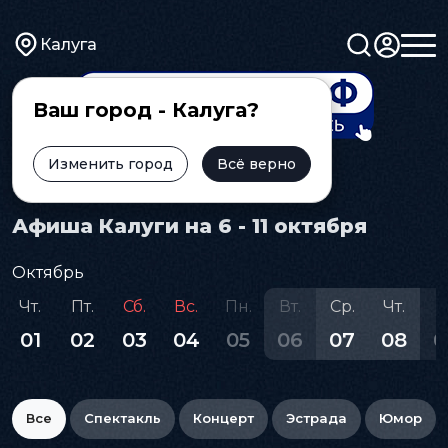
Калуга
Ваш город - Калуга?
Изменить город
Всё верно
Главная
Афиша
Афиша Калуги на 6 - 11 октября
Октябрь
Чт.
Пт.
Сб.
Вс.
Пн.
Вт.
Ср.
Чт.
П
01
02
03
04
05
06
07
08
0
Все
Спектакль
Концерт
Эстрада
Юмор