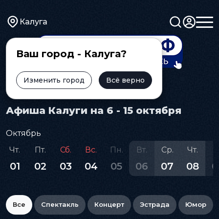
Калуга
Ваш город - Калуга?
Изменить город
Всё верно
Главная
Афиша
Афиша Калуги на 6 - 15 октября
Октябрь
Чт.
Пт.
Сб.
Вс.
Пн.
Вт.
Ср.
Чт.
П
01
02
03
04
05
06
07
08
0
Все
Спектакль
Концерт
Эстрада
Юмор