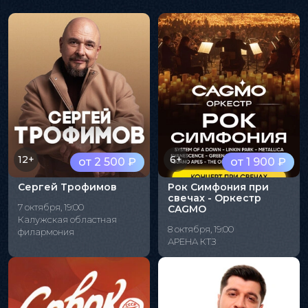
12+
6+
от 2 500 ₽
от 1 900 ₽
Сергей Трофимов
Рок Симфония при
свечах - Оркестр
7 октября, 19:00
CAGMO
Калужская областная
8 октября, 19:00
филармония
АРЕНА КТЗ