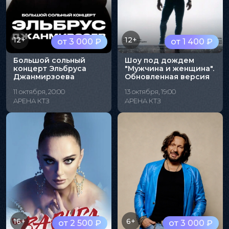
12+
12+
от 3 000 ₽
от 1 400 ₽
Большой сольный
Шоу под дождем
концерт Эльбруса
"Мужчина и женщина".
Джанмирзоева
Обновленная версия
11 октября, 20:00
13 октября, 19:00
АРЕНА КТЗ
АРЕНА КТЗ
16+
6+
от 2 500 ₽
от 3 000 ₽