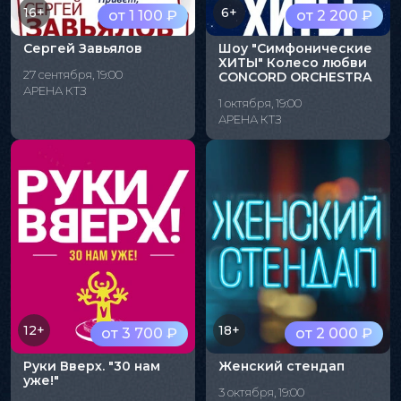
16+
6+
от 1 100 ₽
от 2 200 ₽
Сергей Завьялов
Шоу "Симфонические
ХИТЫ" Колесо любви
27 сентября, 19:00
CONCORD ORCHESTRA
АРЕНА КТЗ
1 октября, 19:00
АРЕНА КТЗ
12+
18+
от 3 700 ₽
от 2 000 ₽
Руки Вверх. "30 нам
Женский стендап
уже!"
3 октября, 19:00