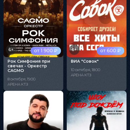
6+
6+
от 1 900 ₽
от 600 ₽
Рок Симфония при
ВИА "Совок"
свечах - Оркестр
10 октября, 18:00
CAGMO
АРЕНА КТЗ
8 октября, 19:00
АРЕНА КТЗ