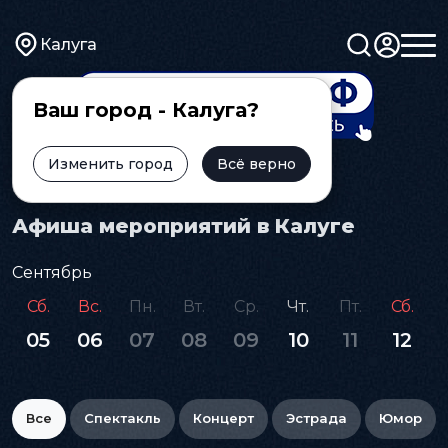
Калуга
Ваш город - Калуга?
Изменить город
Всё верно
Главная
Афиша
Афиша мероприятий в Калуге
Сентябрь
Сб.
Вс.
Пн.
Вт.
Ср.
Чт.
Пт.
Сб.
05
06
07
08
09
10
11
12
Все
Спектакль
Концерт
Эстрада
Юмор