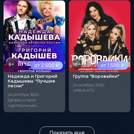
6+
18+
от 2 500 ₽
от 1 500 ₽
Надежда и Григорий
Группа "Воровайки"
Кадышевы. "Лучшие
24 октября, 19:00
песни"
АРЕНА КТЗ
24 октября, 18:00
Дворец спорта
«Центральный»
Показать еще