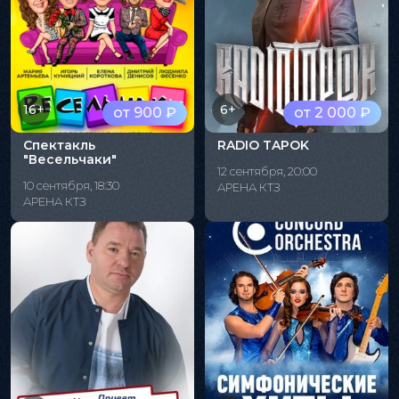
16+
6+
от 900 ₽
от 2 000 ₽
Спектакль
RADIO TAPOK
"Весельчаки"
12 сентября, 20:00
10 сентября, 18:30
АРЕНА КТЗ
АРЕНА КТЗ